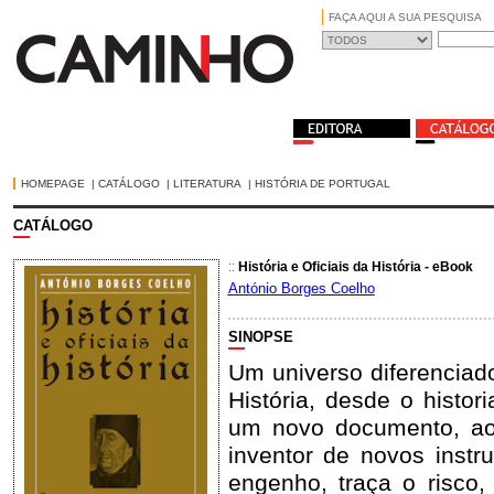
FAÇA AQUI A SUA PESQUISA
HOMEPAGE
|
CATÁLOGO
|
LITERATURA
|
HISTÓRIA DE PORTUGAL
CATÁLOGO
::
História e Oficiais da História - eBook
António Borges Coelho
SINOPSE
Um universo diferenciad
História, desde o histo
um novo documento, ao 
inventor de novos inst
engenho, traça o risco,