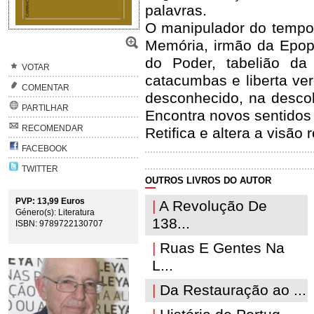
palavras.
O manipulador do tempo
Memória, irmão da Epope
do Poder, tabelião da
VOTAR
catacumbas e liberta ver
COMENTAR
desconhecido, na desco
PARTILHAR
Encontra novos sentido
RECOMENDAR
Retifica e altera a visão
FACEBOOK
TWITTER
OUTROS LIVROS DO AUTOR
PVP: 13,99 Euros
|
A Revolução De
Género(s): Literatura
138...
ISBN: 9789722130707
|
Ruas E Gentes Na
L...
|
Da Restauração ao ...