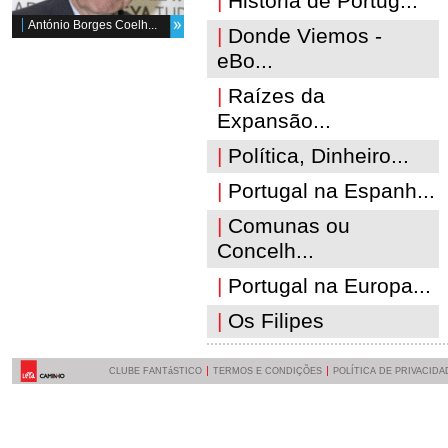
|
História de Portug...
António Borges Coelh...
|
Donde Viemos -
eBo...
|
Raízes da
Expansão...
|
Política, Dinheiro...
|
Portugal na Espanh...
|
Comunas ou
Concelh...
|
Portugal na Europa...
|
Os Filipes
CLUBE FANTáSTICO
TERMOS E CONDIÇÕES
POLÍTICA DE PRIVACIDA