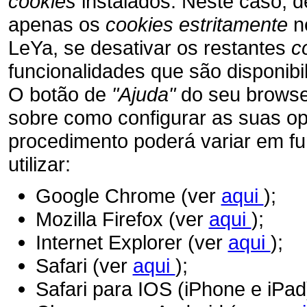
cookies
instalados. Neste caso, 
apenas os
cookies estritamente
n
LeYa, se desativar os restantes
c
funcionalidades que são disponibi
O botão de
"Ajuda"
do seu browser
sobre como configurar as suas opç
procedimento poderá variar em fu
utilizar:
Google Chrome (ver
aqui
);
Mozilla Firefox (ver
aqui
);
Internet Explorer (ver
aqui
);
Safari (ver
aqui
);
Safari para IOS (iPhone e iPad