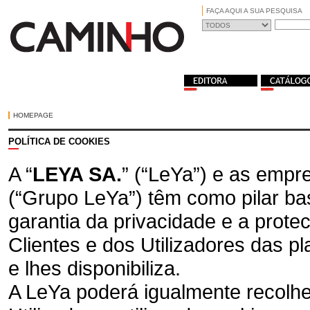
FAÇA AQUI A SUA PESQUISA
HOMEPAGE
POLÍTICA DE COOKIES
A “
LEYA SA.
” (“LeYa”) e as empr
(“Grupo LeYa”) têm como pilar bas
garantia da privacidade e a prot
Clientes e dos Utilizadores das p
e lhes disponibiliza.
A LeYa poderá igualmente recolhe