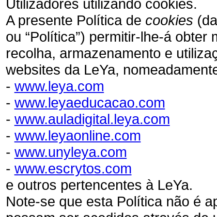
Utilizadores utilizando cookies.
A presente Política de
cookies
(da
ou “Política”) permitir-lhe-á obt
recolha, armazenamento e utiliz
websites da LeYa, nomeadamente
-
www.leya.com
-
www.leyaeducacao.com
-
www.auladigital.leya.com
-
www.leyaonline.com
-
www.unyleya.com
-
www.escrytos.com
e outros pertencentes à LeYa.
Note-se que esta Política não é ap