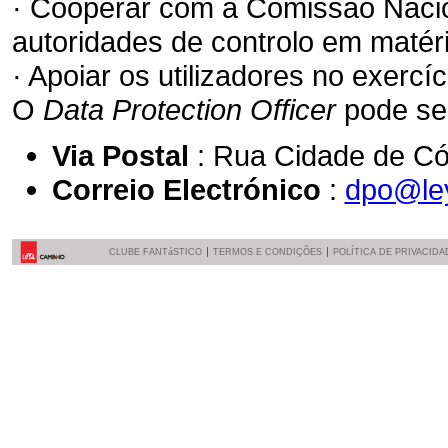
· Cooperar com a Comissão Nacio
autoridades de controlo em matér
· Apoiar os utilizadores no exercíc
O
Data Protection Officer
pode ser
Via Postal
: Rua Cidade de Có
Correio Electrónico
:
dpo@ley
CLUBE FANTáSTICO
TERMOS E CONDIÇÕES
POLÍTICA DE PRIVACIDA