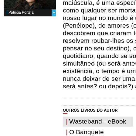
maiúscula, é uma especí
como qualquer ser mortal
Patrícia Portela
nosso lugar no mundo é u
(Penélope), de amores (o
descobrem que criaram t
resolvem roubar-lhes os 
pensar no seu destino), d
quotidiano, quando se so
simultâneo (ou será ant
existência, o tempo é u
nunca deixar de ser uma 
será antes? ou depois?) ao
OUTROS LIVROS DO AUTOR
|
Wasteband - eBook
|
O Banquete