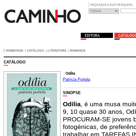
FAÇA AQUI A SUA PESQUISA
HOMEPAGE
|
CATÁLOGO
|
LITERATURA
|
ROMANCE
CATÁLOGO
::
Odília
Patrícia Portela
SINOPSE
Odília
, é uma musa muit
9, 10 quase 30 anos, Odí
PROCURAM-SE jovens boni
fotogénicas, de preferênc
trabalhar em TAREFAS 