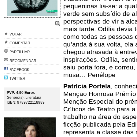
pequeninas lia-se:
a qua
verde
sem subsídio de a
perspectivas de vir a al
mais tarde.
Odília devia 
VOTAR
como todas as pessoas 
qu’anda à sua volta, ela
COMENTAR
chegou atrasada à entre
PARTILHAR
inspirações. Odília, se
RECOMENDAR
saiu porta fora, e correu
FACEBOOK
musa… Penélope
TWITTER
Patrícia Portela
, conhec
Menção Honrosa Prémio 
PVP: 4,90 Euros
Género(s): Literatura
Menção Especial do prém
ISBN: 9789722118989
Críticos de Teatro para a
trabalho na área do espe
ficção publicada pela Edi
representa a classe da