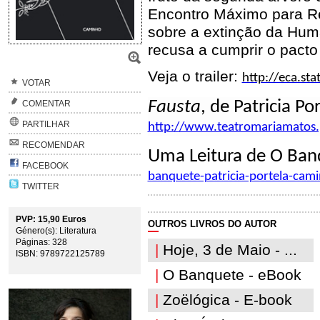
Encontro Máximo para Re
sobre a extinção da Hu
recusa a cumprir o pact
Veja o trailer:
http://eca.st
VOTAR
Fausta
, de Patricia Por
COMENTAR
PARTILHAR
http://www.teatromariamatos.
RECOMENDAR
Uma Leitura de O Ban
FACEBOOK
banquete-patricia-portela-cam
TWITTER
PVP: 15,90 Euros
OUTROS LIVROS DO AUTOR
Género(s): Literatura
Páginas: 328
|
Hoje, 3 de Maio - ...
ISBN: 9789722125789
|
O Banquete - eBook
|
Zoëlógica - E-book