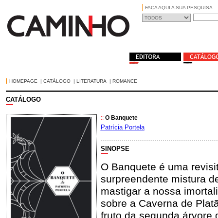
FAÇA AQUI A SUA PESQUISA
HOMEPAGE
|
CATÁLOGO
|
LITERATURA
|
ROMANCE
CATÁLOGO
::
O Banquete
Patrícia Portela
SINOPSE
O Banquete é uma revisi
surpreendente mistura de 
mastigar a nossa imortal
sobre a Caverna de Plat
fruto da segunda árvore