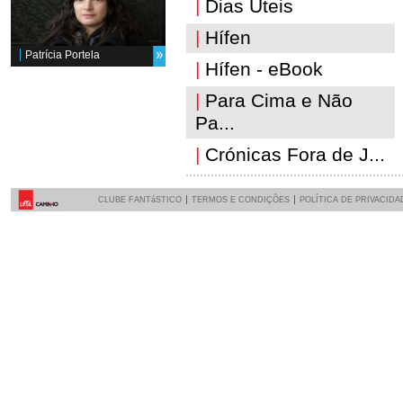
|
Dias Úteis
|
Hífen
Patrícia Portela
|
Hífen - eBook
|
Para Cima e Não
Pa...
|
Crónicas Fora de J...
CLUBE FANTáSTICO
TERMOS E CONDIÇÕES
POLÍTICA DE PRIVACIDA