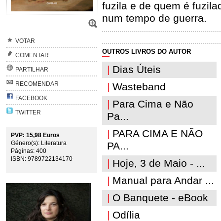
fuzila e de quem é fuzil
num tempo de guerra.
VOTAR
OUTROS LIVROS DO AUTOR
COMENTAR
|
Dias Úteis
PARTILHAR
RECOMENDAR
|
Wasteband
FACEBOOK
|
Para Cima e Não
TWITTER
Pa...
|
PARA CIMA E NÃO
PVP: 15,98 Euros
Género(s): Literatura
PA...
Páginas: 400
ISBN: 9789722134170
|
Hoje, 3 de Maio - ...
|
Manual para Andar ...
|
O Banquete - eBook
|
Odília