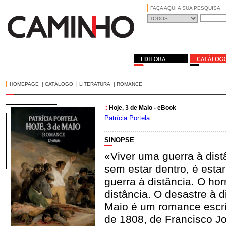
FAÇA AQUI A SUA PESQUISA
HOMEPAGE
|
CATÁLOGO
|
LITERATURA
|
ROMANCE
::
Hoje, 3 de Maio - eBook
Patrícia Portela
SINOPSE
«Viver uma guerra à dist
sem estar dentro, é estar
guerra à distância. O hor
distância. O desastre à d
Maio é um romance escrit
de 1808, de Francisco J