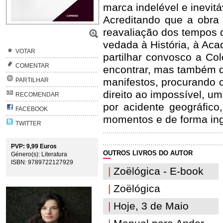
marca indelével e inevit
Acreditando que a obra 
reavaliação dos tempos 
vedada à História, à Aca
VOTAR
partilhar convosco a Co
COMENTAR
encontrar, mas também de
manifestos, procurando co
PARTILHAR
direito ao impossível, 
RECOMENDAR
por acidente geográfic
FACEBOOK
momentos e de forma ing
TWITTER
PVP: 9,99 Euros
OUTROS LIVROS DO AUTOR
Género(s): Literatura
ISBN: 9789722127929
|
Zoëlógica - E-book
|
Zoëlógica
|
Hoje, 3 de Maio