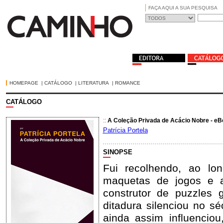
FAÇA AQUI A SUA PESQUISA
HOMEPAGE
|
CATÁLOGO
|
LITERATURA
|
ROMANCE
CATÁLOGO
::
A Coleção Privada de Acácio Nobre - e
Patrícia Portela
SINOPSE
Fui recolhendo, ao lon
maquetas de jogos e a
construtor de puzzles 
ditadura silenciou no s
ainda assim influencio