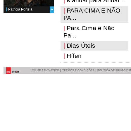
|
Manual para Andar ...
|
PARA CIMA E NÃO
Patrícia Portela
PA...
|
Para Cima e Não
Pa...
|
Dias Úteis
|
Hífen
CLUBE FANTáSTICO
TERMOS E CONDIÇÕES
POLÍTICA DE PRIVACIDA