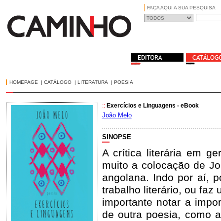
FAÇA AQUI A SUA PESQUISA
HOMEPAGE
|
CATÁLOGO
|
LITERATURA
|
POESIA
::
Exercícios e Linguagens - eBook
João Melo
SINOPSE
A crítica literária em g
muito a colocação de Jo
angolana. Indo por aí, 
trabalho literário, ou fa
importante notar a impo
de outra poesia, como a 