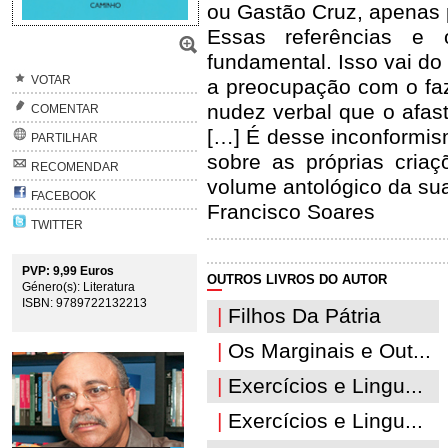
ou Gastão Cruz, apenas 
Essas referências e 
fundamental. Isso vai do 
VOTAR
a preocupação com o faze
nudez verbal que o afas
COMENTAR
[…] É desse inconformis
PARTILHAR
sobre as próprias criaç
RECOMENDAR
volume antológico da su
FACEBOOK
Francisco Soares
TWITTER
PVP: 9,99 Euros
OUTROS LIVROS DO AUTOR
Género(s): Literatura
ISBN: 9789722132213
|
Filhos Da Pátria
|
Os Marginais e Out...
|
Exercícios e Lingu...
|
Exercícios e Lingu...