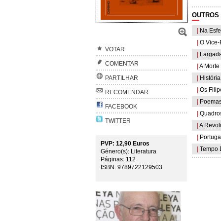
OUTROS 
|
Na Esfe
|
O Vice-R
VOTAR
|
Largada
COMENTAR
|
A Morte 
|
História 
PARTILHAR
|
Os Filip
RECOMENDAR
|
Poemas 
FACEBOOK
|
Quadros 
TWITTER
|
A Revol
|
Portugal
PVP: 12,90 Euros
|
Tempo D
Género(s): Literatura
Páginas: 112
ISBN: 9789722129503