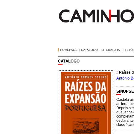
HOMEPAGE
|
CATÁLOGO
|
LITERATURA
|
HISTÓ
CATÁLOGO
::
Raízes 
António B
SINOPSE
Castela ai
as terras 
Depois ser
que, anos 
completame
declarante
classifica