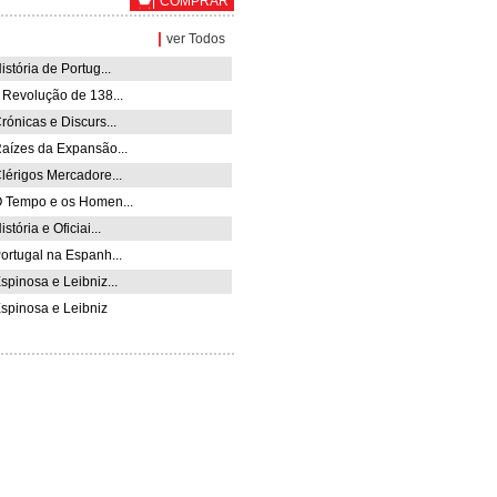
COMPRAR
|
ver Todos
stória de Portug...
 Revolução de 138...
rónicas e Discurs...
aízes da Expansão...
lérigos Mercadore...
 Tempo e os Homen...
stória e Oficiai...
ortugal na Espanh...
spinosa e Leibniz...
spinosa e Leibniz