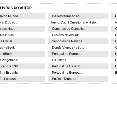
LIVROS DO AUTOR
ra do Mundo
|
Da Restauração ao ...
|
Hi
ei D.Joâo ...
Tércio, Da...
|
Questionar A Histó...
|
A
 das Naus
|
Comunas ou Concelh...
|
C
Do Inquisi...
|
Cristãos Novos Jud...
|
R
e Oficiai...
|
Senhores da Navega...
|
C
es - eBook
|
Donde Viemos - eBo...
|
O
- eBook
|
Portugal na Europa...
|
Hi
Viagem A P...
|
Os Filipes
|
P
ução De 138...
|
Portugal na Espanh...
|
E
 na Espanh...
|
Portugal na Europa...
|
E
e Lacraus
|
Política, Dinheiro...