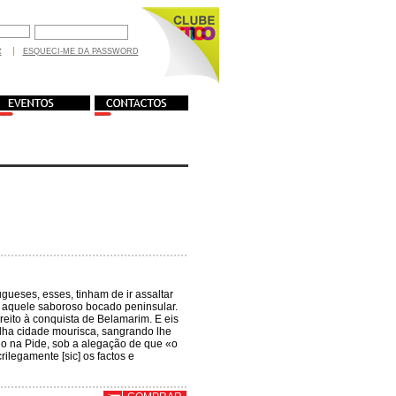
R
ESQUECI-ME DA PASSWORD
gueses, esses, tinham de ir assaltar
r aquele saboroso bocado peninsular.
ireito à conquista de Belamarim. E eis
elha cidade mourisca, sangrando lhe
rio na Pide, sob a alegação de que «o
ilegamente [sic] os factos e