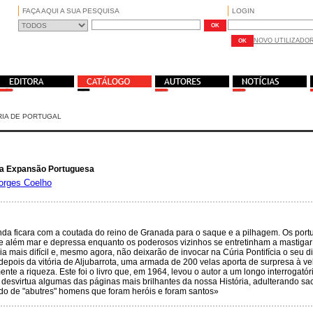
FAÇA AQUI A SUA PESQUISA
LOGIN
NOVO UTILIZADO
RIA DE PORTUGAL
da Expansão Portuguesa
orges Coelho
nda ficara com a coutada do reino de Granada para o saque e a pilhagem. Os portu
de além mar e depressa enquanto os poderosos vizinhos se entretinham a mastiga
ia mais difícil e, mesmo agora, não deixarão de invocar na Cúria Pontifícia o seu d
depois da vitória de Aljubarrota, uma armada de 200 velas aporta de surpresa à v
nte a riqueza. Este foi o livro que, em 1964, levou o autor a um longo interrogató
 desvirtua algumas das páginas mais brilhantes da nossa História, adulterando sacr
ndo de "abutres" homens que foram heróis e foram santos»