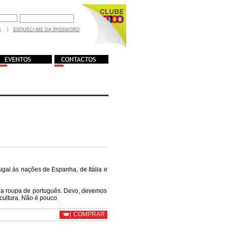
R
ESQUECI-ME DA PASSWORD
gal às nações de Espanha, de Itália e
a a roupa de português. Devo, devemos
cultura. Não é pouco.
COMPRAR