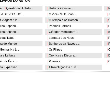
LIVROS DO AUTOR
a...
|
Questionar A Histó...
|
História e Oficiai...
|
I
IA DE PORTUG...
|
O Vice-Rei D.Joâo ...
|
T
Viagem A P...
|
O Tempo e os Homen...
|
S
 na Espanh...
|
Poemas - eBook
|
Hi
 na Espanh...
|
Clérigos Mercadore...
|
A 
 das Naus
|
Largada das Naus
|
Po
ra do Mundo
|
Senhores da Navega...
|
P
Gentes Na L...
|
Os Filipes
|
Co
a e Leibniz
|
Crónicas e Discurs...
|
D
ão de Évor...
|
Poemas
|
C
da Expansão...
|
A Revolução De 138...