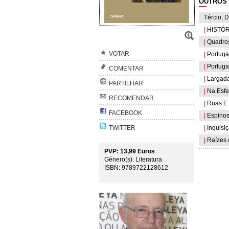
OUTROS 
Tércio, D
|
HISTÓR
|
Quadros 
VOTAR
|
Portugal
|
Portugal
COMENTAR
|
Largada
PARTILHAR
|
Na Esfe
RECOMENDAR
|
Ruas E 
FACEBOOK
|
Espinos
TWITTER
|
Inquisiç
|
Raízes 
PVP: 13,99 Euros
Género(s): Literatura
ISBN: 9789722128612