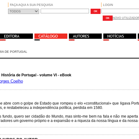
FAÇA AQUI A SUA PESQUISA
LOGIN
NOVO UTILIZADO
RIA DE PORTUGAL
 História de Portugal - volume VI - eBook
orges Coelho
e abre com o golpe de Estado que rompeu o elo «constitucional» que ligava Portu
s, e restabeleceu a independência política, perdida em 1580.
ais fundo, quero ser cidadão do Mundo, mas sinto-me bem na fala e não me apert
radores um governo próprio e a expansão e a riqueza da nossa língua e da nossa 