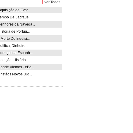
|
ver Todos
nquisição de Évor...
empo De Lacraus
enhores da Navega...
stória de Portug...
Morte Do Inquisi...
lítica, Dinheiro...
ortugal na Espanh...
leção: História ...
onde Viemos - eBo...
ristãos Novos Jud...