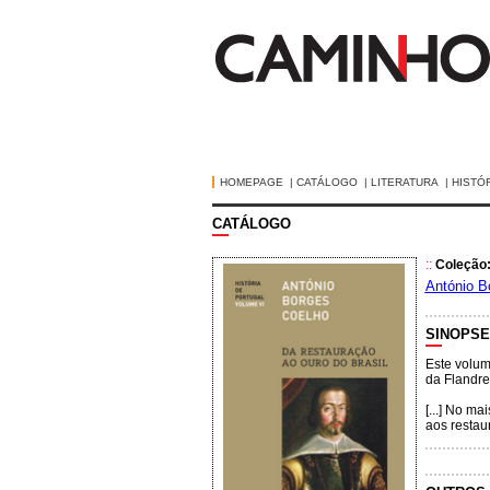
HOMEPAGE
|
CATÁLOGO
|
LITERATURA
|
HISTÓ
CATÁLOGO
::
Coleção:
António B
SINOPSE
Este volum
da Flandre
[...] No m
aos restau