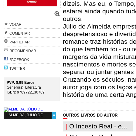
dizeis. Mas eu, o Tempo,
estarei ainda quando tud
outros.
VOTAR
Júlio de Almeida emprest
despretensioso e divert
COMENTAR
romance traz histórias d
PARTILHAR
do que também foi - ou te
RECOMENDAR
margens da vida mistura
FACEBOOK
nascimentos e mortes se
TWITTER
separar ou juntar gentes
Cruzando os séculos, nar
PVP: 8,99 Euros
autor joga com os laços 
Género(s): Literatura
ISBN: 9789722130769
história de uma certa Ang
OUTROS LIVROS DO AUTOR
ALMEIDA, JÚLIO DE
|
O Incesto Real - e...