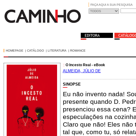
FAÇA AQUI A SUA PESQUISA
HOMEPAGE
|
CATÁLOGO
|
LITERATURA
|
ROMANCE
::
O Incesto Real - eBook
ALMEIDA, JÚLIO DE
SINOPSE
Eu não invento nada! So
presente quando D. Ped
presenciou essa cena? E
especulações na cozinha
Claro que não! Eles não
tal que, como tu, só rela