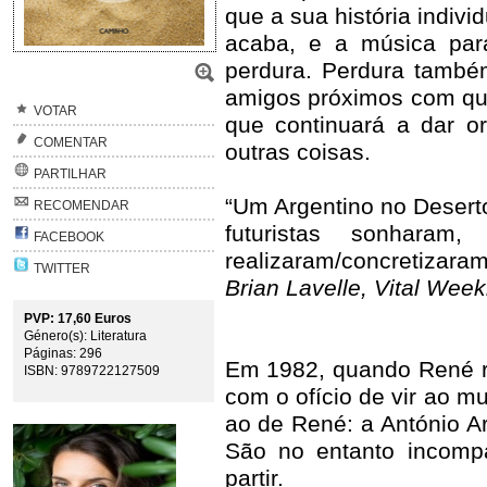
que a sua história indiv
acaba, e a música par
perdura. Perdura també
amigos próximos com que
VOTAR
que continuará a dar o
COMENTAR
outras coisas.
PARTILHAR
“Um Argentino no Desert
RECOMENDAR
futuristas sonhara
FACEBOOK
realizaram/concretizara
TWITTER
Brian Lavelle, Vital Week
PVP: 17,60 Euros
Género(s): Literatura
Páginas: 296
Em 1982, quando René re
ISBN: 9789722127509
com o ofício de vir ao m
ao de René: a António Ar
São no entanto incomp
partir.