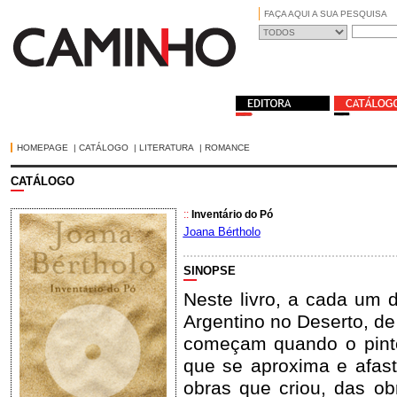
FAÇA AQUI A SUA PESQUISA
HOMEPAGE
|
CATÁLOGO
|
LITERATURA
|
ROMANCE
CATÁLOGO
::
Inventário do Pó
Joana Bértholo
SINOPSE
Neste livro, a cada um
Argentino no Deserto, d
começam quando o pint
que se aproxima e afast
obras que criou, das o