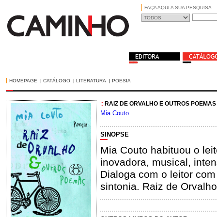
FAÇA AQUI A SUA PESQUISA
HOMEPAGE
|
CATÁLOGO
|
LITERATURA
|
POESIA
::
RAIZ DE ORVALHO E OUTROS POEMAS
Mia Couto
SINOPSE
Mia Couto habituou o leit
inovadora, musical, inte
Dialoga com o leitor com
sintonia. Raiz de Orvalh