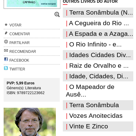
OUTROS LIVROS DO AUTOR
|
Terra Sonâmbula (N...
|
A Cegueira do Rio ...
VOTAR
|
A Espada e a Azaga...
COMENTAR
PARTILHAR
|
O Rio Infinito - e...
RECOMENDAR
|
Idades Cidades Div...
FACEBOOK
|
Raiz de Orvalho e ...
TWITTER
|
Idade, Cidades, Di...
PVP: 5,99 Euros
|
O Mapeador de
Género(s): Literatura
ISBN: 9789722123662
Ausê...
|
Terra Sonâmbula
|
Vozes Anoitecidas
|
Vinte E Zinco