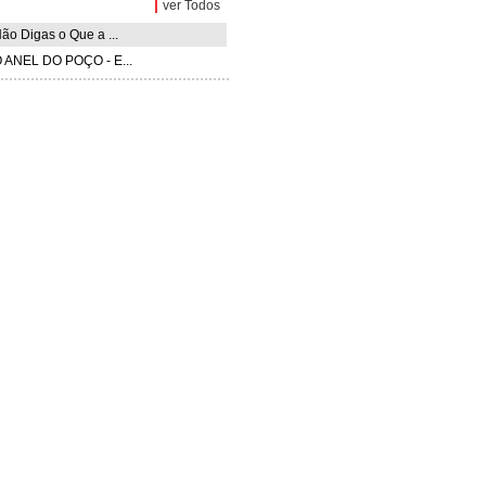
|
ver Todos
ão Digas o Que a ...
 ANEL DO POÇO - E...