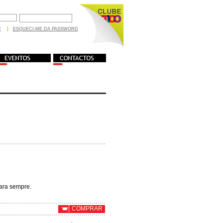
R
ESQUECI-ME DA PASSWORD
ara sempre.
COMPRAR