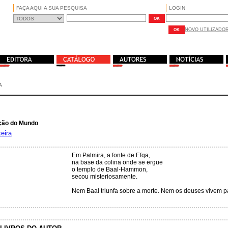
FAÇA AQUI A SUA PESQUISA
LOGIN
NOVO UTILIZADO
A
ão do Mundo
eira
Em Palmira, a fonte de Efqa,
na base da colina onde se ergue
o templo de Baal-Hammon,
secou misteriosamente.
Nem Baal triunfa sobre a morte. Nem os deuses vivem p