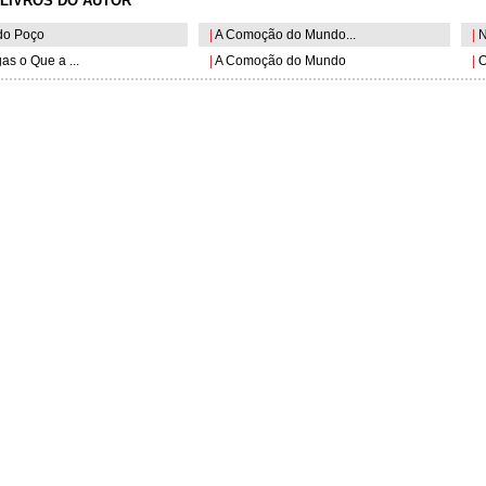
LIVROS DO AUTOR
do Poço
|
A Comoção do Mundo...
|
N
s o Que a ...
|
A Comoção do Mundo
|
O