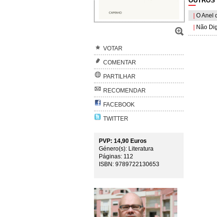
OUTROS 
|
O Anel 
|
Não Diga
VOTAR
COMENTAR
PARTILHAR
RECOMENDAR
FACEBOOK
TWITTER
PVP: 14,90 Euros
Género(s): Literatura
Páginas: 112
ISBN: 9789722130653