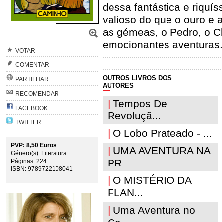
dessa fantástica e riquí
valioso do que o ouro e a
as gémeas, o Pedro, o C
emocionantes aventuras
VOTAR
COMENTAR
OUTROS LIVROS DOS
PARTILHAR
AUTORES
RECOMENDAR
|
Tempos De
FACEBOOK
Revoluçã...
TWITTER
|
O Lobo Prateado - ...
PVP: 8,50 Euros
|
UMA AVENTURA NA
Género(s): Literatura
PR...
Páginas: 224
ISBN: 9789722108041
|
O MISTÉRIO DA
FLAN...
|
Uma Aventura no