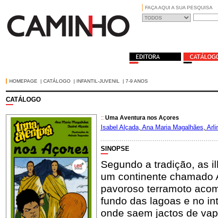
FAÇA AQUI A SUA PESQUISA
HOMEPAGE
|
CATÁLOGO
|
INFANTIL-JUVENIL
|
7-9 ANOS
CATÁLOGO
::
Uma Aventura nos Açores
Isabel Alçada
,
Ana Maria Magalhães
,
Arl
SINOPSE
Segundo a tradição, as 
um continente chamado A
pavoroso terramoto aco
fundo das lagoas e no in
onde saem jactos de vapo