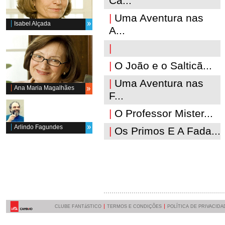
Ca...
|
Uma Aventura nas
Isabel Alçada
A...
|
|
O João e o Salticã...
|
Uma Aventura nas
Ana Maria Magalhães
F...
|
O Professor Mister...
Arlindo Fagundes
|
Os Primos E A Fada...
CLUBE FANTáSTICO
TERMOS E CONDIÇÕES
POLÍTICA DE PRIVACIDA