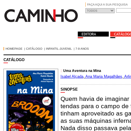
FAÇA AQUI A SUA PESQUISA
HOMEPAGE
|
CATÁLOGO
|
INFANTIL-JUVENIL
|
7-9 ANOS
CATÁLOGO
::
Uma Aventura na Mina
Isabel Alçada
,
Ana Maria Magalhães
,
Arl
SINOPSE
Quem havia de imaginar
tendas para o campo de 
tinham aproveitado as 
as suas máquinas infern
Nada disso passava pela