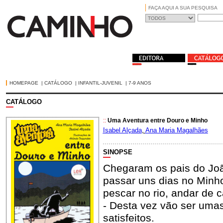
FAÇA AQUI A SUA PESQUISA
HOMEPAGE
|
CATÁLOGO
|
INFANTIL-JUVENIL
|
7-9 ANOS
CATÁLOGO
::
Uma Aventura entre Douro e Minho
Isabel Alçada
,
Ana Maria Magalhães
SINOPSE
Chegaram os pais do Joã
passar uns dias no Minho
pescar no rio, andar de c
- Desta vez vão ser umas
satisfeitos.