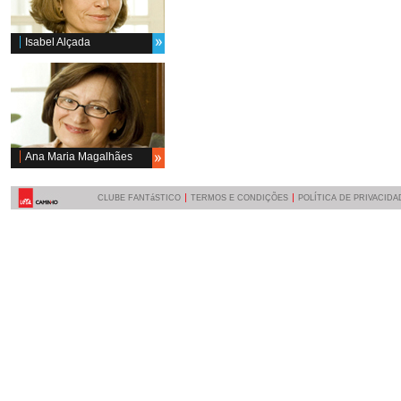
Isabel Alçada
Ana Maria Magalhães
CLUBE FANTáSTICO
TERMOS E CONDIÇÕES
POLÍTICA DE PRIVACIDA