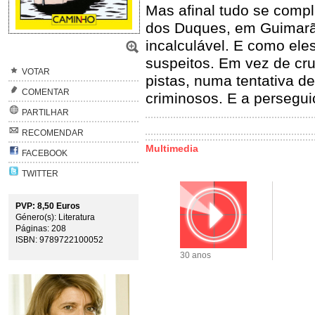
Mas afinal tudo se compl
dos Duques, em Guimarãe
incalculável. E como ele
suspeitos. Em vez de cr
VOTAR
pistas, numa tentativa 
COMENTAR
criminosos. E a persegui
PARTILHAR
RECOMENDAR
Multimedia
FACEBOOK
TWITTER
PVP: 8,50 Euros
Género(s): Literatura
Páginas: 208
ISBN: 9789722100052
30 anos