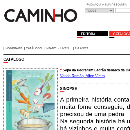
FAÇA AQUI A SUA PESQUISA
HOMEPAGE
|
CATÁLOGO
|
INFANTIL-JUVENIL
|
7-9 ANOS
CATÁLOGO
::
Sopa da Pedra/Um Ladrão debaixo da C
Vanda Romão
,
Alice Vieira
SINOPSE
A primeira história con
muita fome conseguiu, d
precisou de uma pedra.
Na segunda história há 
há vizinhos e muita conf