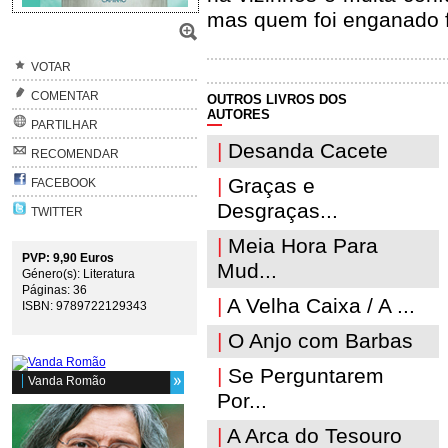
mas quem foi enganado f
VOTAR
COMENTAR
OUTROS LIVROS DOS
AUTORES
PARTILHAR
|
Desanda Cacete
RECOMENDAR
|
Graças e
FACEBOOK
Desgraças...
TWITTER
|
Meia Hora Para
PVP: 9,90 Euros
Mud...
Género(s): Literatura
Páginas: 36
|
A Velha Caixa / A ...
ISBN: 9789722129343
|
O Anjo com Barbas
|
Se Perguntarem
Vanda Romão
Por...
|
A Arca do Tesouro