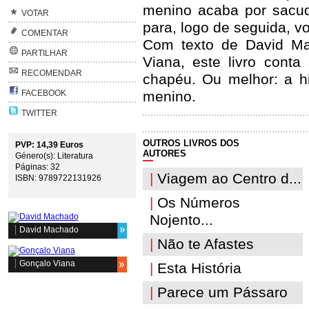
menino acaba por sacud
VOTAR
para, logo de seguida, vo
COMENTAR
Com texto de David Ma
PARTILHAR
Viana, este livro cont
RECOMENDAR
chapéu. Ou melhor: a h
FACEBOOK
menino.
TWITTER
OUTROS LIVROS DOS
PVP: 14,39 Euros
AUTORES
Género(s): Literatura
Páginas: 32
|
Viagem ao Centro d...
ISBN: 9789722131926
|
Os Números
Nojento...
David Machado
|
Não te Afastes
Gonçalo Viana
|
Esta História
|
Parece um Pássaro