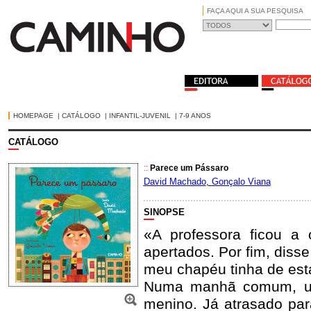
FAÇA AQUI A SUA PESQUISA
HOMEPAGE
|
CATÁLOGO
|
INFANTIL-JUVENIL
|
7-9 ANOS
CATÁLOGO
::
Parece um Pássaro
David Machado
,
Gonçalo Viana
SINOPSE
«A professora ficou a
apertados. Por fim, diss
meu chapéu tinha de esta
Numa manhã comum, um
menino. Já atrasado par