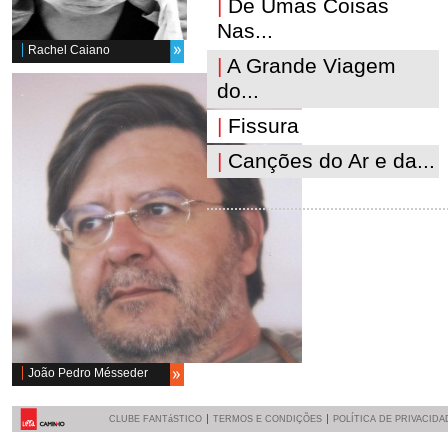
|
De Umas Coisas
Nas...
Rachel Caiano
|
A Grande Viagem
do...
|
Fissura
|
Canções do Ar e da...
João Pedro Mésseder
CLUBE FANTáSTICO
TERMOS E CONDIÇÕES
POLÍTICA DE PRIVACIDA