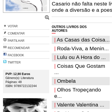
Casario não falta neste 
onde a diversão e a poe
VOTAR
OUTROS LIVROS DOS
AUTORES
COMENTAR
|
As Casas das Coisa...
PARTILHAR
|
Roda-Viva, a Menin...
RECOMENDAR
FACEBOOK
|
Lulu ou A Hora do ...
TWITTER
|
Coisas Que Gostam
...
PVP: 12,90 Euros
Género(s): Literatura
|
Ombela
Páginas: 48
ISBN: 9789722132244
|
Olhos Tropeçando
e...
|
Valente Valentina ...