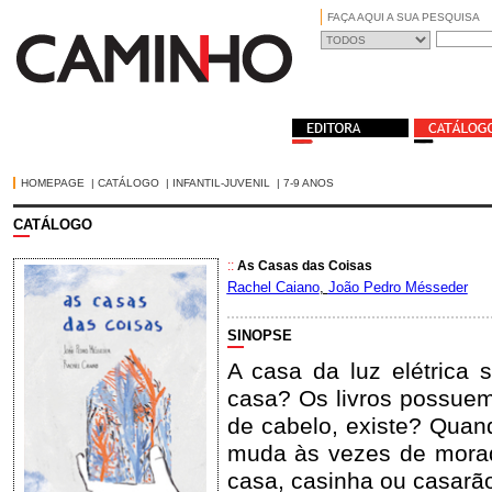
FAÇA AQUI A SUA PESQUISA
HOMEPAGE
|
CATÁLOGO
|
INFANTIL-JUVENIL
|
7-9 ANOS
CATÁLOGO
::
As Casas das Coisas
Rachel Caiano
,
João Pedro Mésseder
SINOPSE
A casa da luz elétrica 
casa? Os livros possuem
de cabelo, existe? Quan
muda às vezes de morad
casa, casinha ou casarã