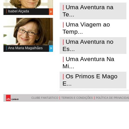
|
Uma Aventura na
Isabel Alçada
Te...
|
Uma Viagem ao
Temp...
|
Uma Aventura no
Es...
Ana Maria Magalhães
|
Uma Aventura Na
Mi...
|
Os Primos E Mago
E...
CLUBE FANTáSTICO
TERMOS E CONDIÇÕES
POLÍTICA DE PRIVACIDA