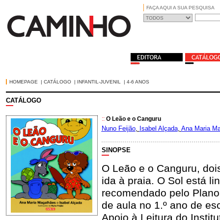
FAÇA AQUI A SUA PESQUISA
HOMEPAGE
|
CATÁLOGO
|
INFANTIL-JUVENIL
|
4-6 ANOS
CATÁLOGO
::
O Leão e o Canguru
Nuno Feijão
,
Isabel Alçada
,
Ana Maria M
SINOPSE
O Leão e o Canguru, doi
ida à praia. O Sol está li
recomendado pelo Plano N
de aula no 1.º ano de es
Apoio à Leitura do Instit