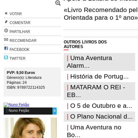
«Livro Recomendado pelo
VOTAR
Orientada para o 1º ano»
COMENTAR
PARTILHAR
RECOMENDAR
OUTROS LIVROS DOS
AUTORES
FACEBOOK
|
Uma Aventura
TWITTER
Alarm...
PVP: 9,50 Euros
|
História de Portug...
Género(s): Literatura
Páginas: 24
|
MATARAM O REI -
ISBN: 9789722114325
EB...
|
O 5 de Outubro e a...
Nuno Feijão
|
O Plano Nacional d...
|
Uma Aventura no
Bo...