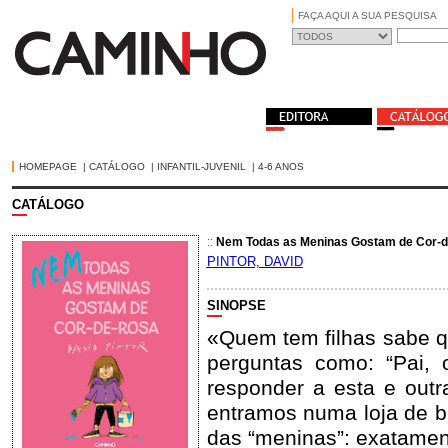
FAÇA AQUI A SUA PESQUISA
HOMEPAGE
|
CATÁLOGO
|
INFANTIL-JUVENIL
|
4-6 ANOS
CATÁLOGO
::
Nem Todas as Meninas Gostam de Cor-d
PINTOR, DAVID
SINOPSE
«Quem tem filhas sabe q
perguntas como: “Pai,
responder a esta e outr
entramos numa loja de b
das “meninas”: exatament