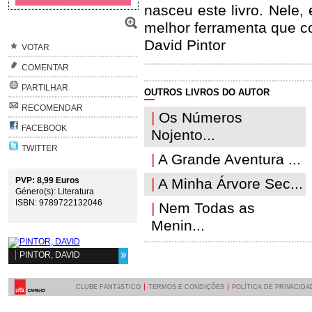
nasceu este livro. Nele,
melhor ferramenta que c
David Pintor
VOTAR
COMENTAR
PARTILHAR
OUTROS LIVROS DO AUTOR
RECOMENDAR
|
Os Números
FACEBOOK
Nojento...
TWITTER
|
A Grande Aventura ...
|
A Minha Árvore Sec...
PVP: 8,99 Euros
Género(s): Literatura
ISBN: 9789722132046
|
Nem Todas as
Menin...
PINTOR, DAVID
CLUBE FANTáSTICO
TERMOS E CONDIÇÕES
POLÍTICA DE PRIVACIDA