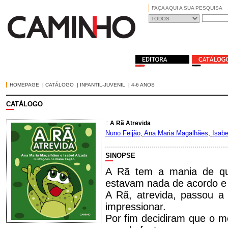
FAÇA AQUI A SUA PESQUISA
HOMEPAGE
|
CATÁLOGO
|
INFANTIL-JUVENIL
|
4-6 ANOS
CATÁLOGO
::
A Rã Atrevida
Nuno Feijão
,
Ana Maria Magalhães
,
Isabe
SINOPSE
A Rã tem a mania de qu
estavam nada de acordo e 
A Rã, atrevida, passou a 
impressionar.
Por fim decidiram que o m