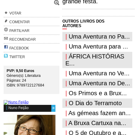
grande festa.
VOTAR
OUTROS LIVROS DOS
COMENTAR
AUTORES
PARTILHAR
|
Uma Aventura no Pa...
RECOMENDAR
|
Uma Aventura para ...
FACEBOOK
|
ÁFRICA HISTÓRIAS
TWITTER
E...
PVP: 9,50 Euros
|
Uma Aventura no Ve...
Género(s): Literatura
Páginas: 24
|
Uma Aventura no De...
ISBN: 9789722127684
|
Os Primos e a Brux...
|
O Dia do Terramoto
Nuno Feijão
|
As gémeas fazem an...
|
A Bruxa Cartuxa na...
|
O 5 de Outubro e a...