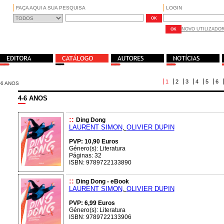
FAÇA AQUI A SUA PESQUISA
LOGIN
NOVO UTILIZADO
1
2
3
4
5
6
-6 ANOS
4-6 ANOS
::
Ding Dong
LAURENT SIMON
,
OLIVIER DUPIN
PVP: 10,90 Euros
Género(s): Literatura
Páginas: 32
ISBN: 9789722133890
::
Ding Dong - eBook
LAURENT SIMON
,
OLIVIER DUPIN
PVP: 6,99 Euros
Género(s): Literatura
ISBN: 9789722133906