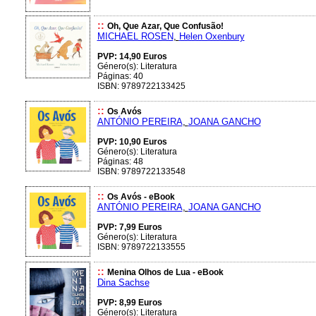
::
Oh, Que Azar, Que Confusão!
MICHAEL ROSEN
,
Helen Oxenbury
PVP: 14,90 Euros
Género(s): Literatura
Páginas: 40
ISBN: 9789722133425
::
Os Avós
ANTÓNIO PEREIRA
,
JOANA GANCHO
PVP: 10,90 Euros
Género(s): Literatura
Páginas: 48
ISBN: 9789722133548
::
Os Avós - eBook
ANTÓNIO PEREIRA
,
JOANA GANCHO
PVP: 7,99 Euros
Género(s): Literatura
ISBN: 9789722133555
::
Menina Olhos de Lua - eBook
Dina Sachse
PVP: 8,99 Euros
Género(s): Literatura