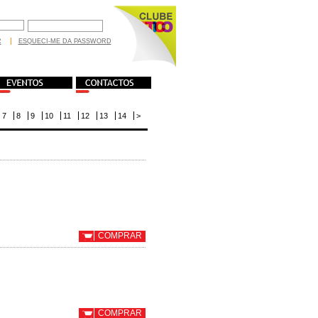
R
ESQUECI-ME DA PASSWORD
7
8
9
10
11
12
13
14
>
COMPRAR
COMPRAR