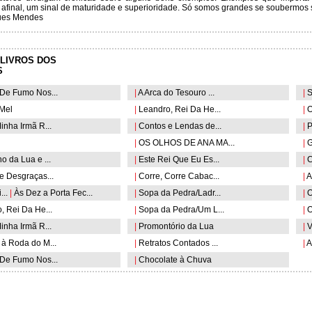
, afinal, um sinal de maturidade e superioridade. Só somos grandes se soubermos 
ues Mendes
LIVROS DOS
S
De Fumo Nos...
|
A Arca do Tesouro ...
|
S
 Mel
|
Leandro, Rei Da He...
|
O
nha Irmã R...
|
Contos e Lendas de...
|
P
|
OS OLHOS DE ANA MA...
|
G
 da Lua e ...
|
Este Rei Que Eu Es...
|
C
e Desgraças...
|
Corre, Corre Cabac...
|
A
...
|
Às Dez a Porta Fec...
|
Sopa da Pedra/Ladr...
|
O
 Rei Da He...
|
Sopa da Pedra/Um L...
|
O
nha Irmã R...
|
Promontório da Lua
|
V
à Roda do M...
|
Retratos Contados ...
|
A
De Fumo Nos...
|
Chocolate à Chuva