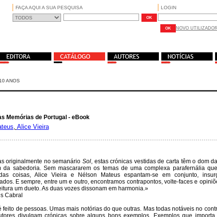
FAÇA AQUI A SUA PESQUISA
LOGIN
NOVO UTILIZADO
10 ANOS
s Memórias de Portugal - eBook
ateus
,
Alice Vieira
as originalmente no semanário
Sol
, estas crónicas vestidas de carta têm o dom 
 da sabedoria. Sem mascararem os temas de uma complexa parafernália que 
das coisas, Alice Vieira e Nélson Mateus espantam-se em conjunto, insu
os. E sempre, entre um e outro, encontramos contrapontos, volte-faces e opiniõ
leitura um dueto. As duas vozes dissonam em harmonia.»
s Cabral
 feito de pessoas. Umas mais notórias do que outras. Mas todas notáveis no contr
 autores divulgam crónicas sobre alguns bons exemplos. Exemplos que importa