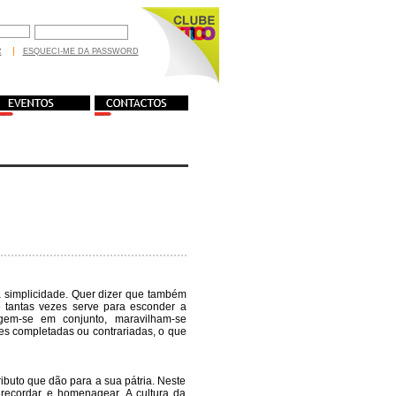
R
ESQUECI-ME DA PASSWORD
da simplicidade. Quer dizer que também
tantas vezes serve para esconder a
rgem-se em conjunto, maravilham-se
es completadas ou contrariadas, o que
ibuto que dão para a sua pátria. Neste
 recordar e homenagear. A cultura da