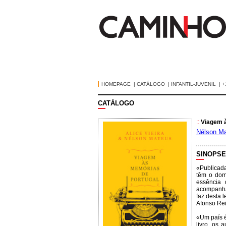
HOMEPAGE
|
CATÁLOGO
|
INFANTIL-JUVENIL
|
+
CATÁLOGO
::
Viagem à
Nélson M
SINOPSE
«Publicad
têm o dom
essência 
acompanhad
faz desta 
Afonso Rei
«Um país é
livro, os