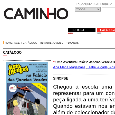
FAÇA AQUI A SUA PESQUISA
HOMEPAGE
|
CATÁLOGO
|
INFANTIL-JUVENIL
|
+10 ANOS
CATÁLOGO
::
Uma Aventura Palácio Janelas Verde-e
Ana Maria Magalhães
,
Isabel Alçada
,
Arl
SINOPSE
Chegou à escola uma n
representar para um con
peça ligada a uma terrív
Quando estavam nos ens
além de coleccionador d