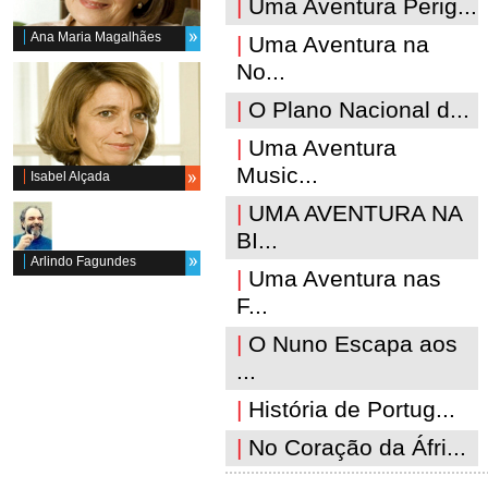
|
Uma Aventura Perig...
Ana Maria Magalhães
|
Uma Aventura na
No...
|
O Plano Nacional d...
|
Uma Aventura
Music...
Isabel Alçada
|
UMA AVENTURA NA
BI...
Arlindo Fagundes
|
Uma Aventura nas
F...
|
O Nuno Escapa aos
...
|
História de Portug...
|
No Coração da Áfri...