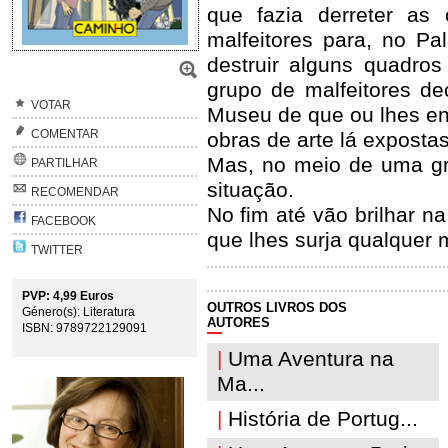
que fazia derreter as
malfeitores para, no Pa
destruir alguns quadro
grupo de malfeitores de
VOTAR
Museu de que ou lhes en
COMENTAR
obras de arte lá expostas
Mas, no meio de uma gr
PARTILHAR
situação.
RECOMENDAR
No fim até vão brilhar 
FACEBOOK
que lhes surja qualquer 
TWITTER
PVP: 4,99 Euros
OUTROS LIVROS DOS
Género(s): Literatura
AUTORES
ISBN: 9789722129091
|
Uma Aventura na
Ma...
|
História de Portug...