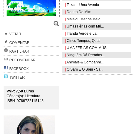
|
Texas - Uma Aventu...
|
Dentro De Mim
|
Mais ou Menos Meio...
|
Umas Férias com Mú...
|
Irlanda Verde e La...
VOTAR
|
Cinco Tempos, Quat...
COMENTAR
|
UMA FÉRIAS COM MÚS...
PARTILHAR
|
Ninguém Dá Prendas...
RECOMENDAR
|
Animais & Companhi...
FACEBOOK
|
O Sam E O Som - Sa...
TWITTER
PVP: 7,50 Euros
Género(s): Literatura
ISBN: 9789722115148