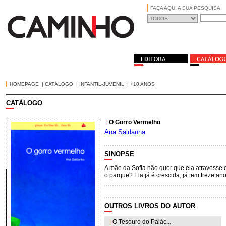
FAÇA AQUI A SUA PESQUISA
HOMEPAGE
|
CATÁLOGO
|
INFANTIL-JUVENIL
|
+10 ANOS
CATÁLOGO
::
O Gorro Vermelho
Ana Saldanha
SINOPSE
A mãe da Sofia não quer que ela atravesse o
o parque? Ela já é crescida, já tem treze ano
OUTROS LIVROS DO AUTOR
|
O Tesouro do Palác...