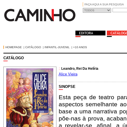
FAÇA AQUI A SUA PESQUISA
HOMEPAGE
|
CATÁLOGO
|
INFANTIL-JUVENIL
|
+10 ANOS
CATÁLOGO
::
Leandro, Rei Da Helíria
Alice Vieira
SINOPSE
Esta peça de teatro pa
aspectos semelhante ao
base a uma narrativa pop
põe-nas à prova, acaban
a revelar-se, afinal, a