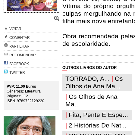
Vítima do próprio orgul
culpas mergulhando na m
filha mais nova entretan
VOTAR
Obra recomendada pelas
COMENTAR
de escolaridade.
PARTILHAR
RECOMENDAR
FACEBOOK
OUTROS LIVROS DO AUTOR
TWITTER
TORRADO, A...
|
Os
Olhos de Ana Ma...
PVP: 11,00 Euros
Género(s): Literatura
|
Os Olhos de Ana
Páginas: 112
ISBN: 9789722129220
Ma...
|
Fita, Pente E Espe...
|
2 Histórias De Nat...