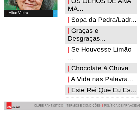
|
OS OLHOS DE ANA
MA...
Alice Vieira
|
Sopa da Pedra/Ladr...
|
Graças e
Desgraças...
|
Se Houvesse Limão
...
|
Chocolate à Chuva
|
A Vida nas Palavra...
|
Este Rei Que Eu Es...
CLUBE FANTáSTICO
TERMOS E CONDIÇÕES
POLÍTICA DE PRIVACIDA