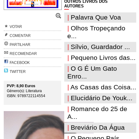
OUTROS LIVROS DOS
AUTORES
|
Palavra Que Voa
VOTAR
|
Olhos Tropeçando
e...
COMENTAR
PARTILHAR
|
Sílvio, Guardador ...
RECOMENDAR
|
Pequeno Livros das...
FACEBOOK
|
O G É Um Gato
TWITTER
Enro...
|
As Casas das Coisa...
PVP: 8,90 Euros
Género(s): Literatura
ISBN: 9789722114554
|
Elucidário De Youk...
|
Romance do 25 de
A...
|
Breviário Da Água
|
O Pequeno País