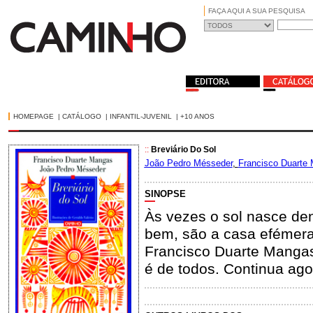
FAÇA AQUI A SUA PESQUISA
HOMEPAGE
|
CATÁLOGO
|
INFANTIL-JUVENIL
|
+10 ANOS
::
Breviário Do Sol
João Pedro Mésseder
,
Francisco Duarte
SINOPSE
Às vezes o sol nasce den
bem, são a casa efémera
Francisco Duarte Mangas
é de todos. Continua ago