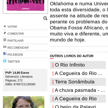
Oklahoma e numa Univer
toda esta diversidade, o
assente na atitude de re
perante os problemas do
Obama Fosse Africano, o 
VOTAR
muito viva e diferente, 
COMENTAR
mundo de hoje.
PARTILHAR
RECOMENDAR
FACEBOOK
OUTROS LIVROS DO AUTOR
TWITTER
|
O Rio Infinito
|
A Cegueira do Rio ...
PVP: 14,90 Euros
Género(s): Literatura
Páginas: 272
|
Terra Sonâmbula
ISBN: 9789722130080
|
A chuva pasmada - ...
|
A Cegueira do Rio
|
O beijo da Palavri...