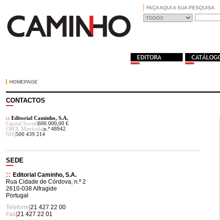
FAÇA AQUI A SUA PESQUISA
HOMEPAGE
CONTACTOS
::
Editorial Caminho, S.A.
Capital Social
|
600.000,00 €
CRCL Matrícula
|
n.º 48942
NIF
|
500 439 214
SEDE
::
Editorial Caminho, S.A.
Rua Cidade de Córdova, n.º 2
2610-038 Alfragide
Portugal
Telefone
|
21 427 22 00
Fax
|
21 427 22 01