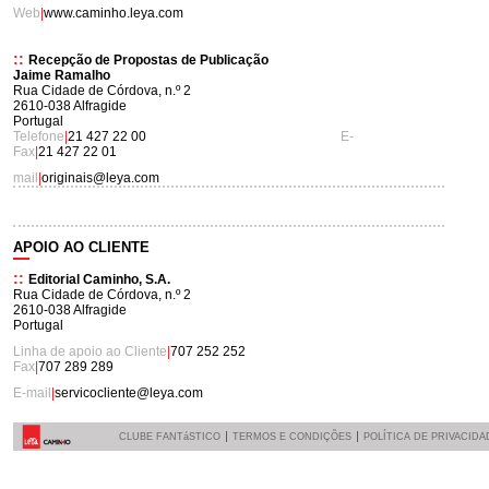
Web
|
www.caminho.leya.com
::
Recepção de Propostas de Publicação
Jaime Ramalho
Rua Cidade de Córdova, n.º 2
2610-038 Alfragide
Portugal
Telefone
|
21 427 22 00
E-
Fax
|
21 427 22 01
mail
|
originais@leya.com
APOIO AO CLIENTE
::
Editorial Caminho, S.A.
Rua Cidade de Córdova, n.º 2
2610-038 Alfragide
Portugal
Linha de apoio ao Cliente
|
707 252 252
Fax
|
707 289 289
E-mail
|
servicocliente@leya.com
CLUBE FANTáSTICO
TERMOS E CONDIÇÕES
POLÍTICA DE PRIVACIDA