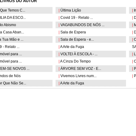
LIVROS DO AUTOR
Que Temos C...
|
Última Lição
|
I
LIA DA ESCO...
|
Covid 19 - Relato ...
|
D
do Abismo
|
VAGABUNDOS DE NÓS ...
|
M
a Casa Aban...
|
Sala de Espera
|
D
 Tua Mão e ...
|
Sala de Espera - e...
|
O
 - Relato ...
|
A Arte da Fuga
SA
óvel para ...
|
VOLTEI À ESCOLA - ...
|
L
óvel para ...
|
A Cinza Do Tempo
|
O
EM-SE NOVOS ...
|
ÁRVORE SEM VOZ - E...
|
P
ndos de Nós
|
Vivemos Livres num...
|
P
 Que Não Se...
|
A Arte da Fuga