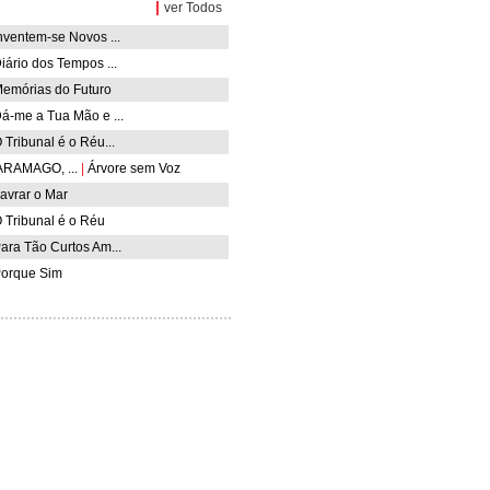
|
ver Todos
nventem-se Novos ...
iário dos Tempos ...
emórias do Futuro
á-me a Tua Mão e ...
 Tribunal é o Réu...
RAMAGO, ...
|
Árvore sem Voz
avrar o Mar
 Tribunal é o Réu
ara Tão Curtos Am...
orque Sim