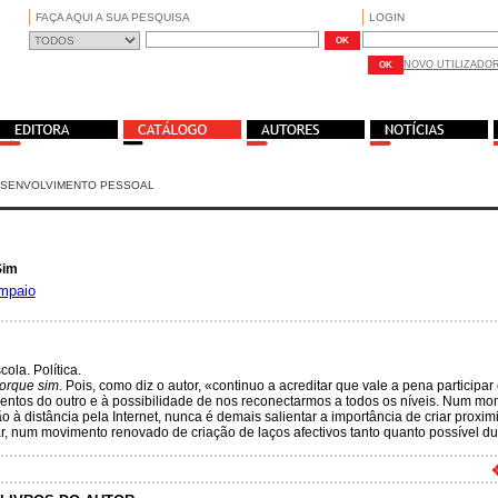
FAÇA AQUI A SUA PESQUISA
LOGIN
NOVO UTILIZADO
ESENVOLVIMENTO PESSOAL
Sim
mpaio
cola. Política.
orque sim
. Pois, como diz o autor, «continuo a acreditar que vale a pena particip
entos do outro e à possibilidade de nos reconectarmos a todos os níveis. Num mo
ão à distância pela Internet, nunca é demais salientar a importância de criar pro
r, num movimento renovado de criação de laços afectivos tanto quanto possível d