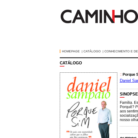
HOMEPAGE
|
CATÁLOGO
|
CONHECIMENTO E D
CATÁLOGO
::
Porque 
Daniel Sa
SINOPSE
Família. Es
Porquê?
P
aos sentim
socializaç
nosso olha