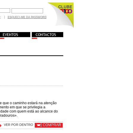
R
ESQUECI-ME DA PASSWORD
ar e que o caminho estará na atenção
mento em que se privilegia a
ximidade com quem está ao alcance do
uradouros».
VER POR DENTRO
COMPRAR