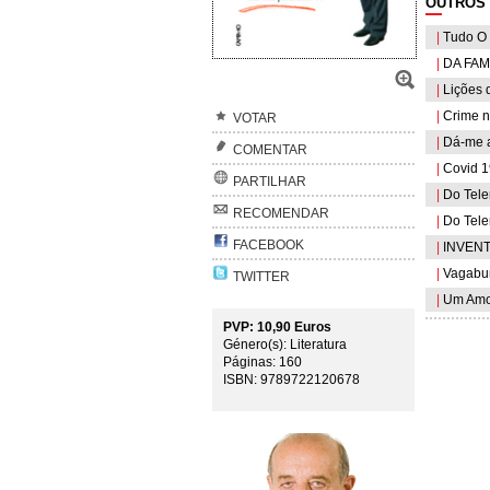
OUTROS 
|
Tudo O 
|
DA FAMI
|
Lições 
|
Crime n
VOTAR
|
Dá-me a
COMENTAR
|
Covid 19
PARTILHAR
|
Do Telem
RECOMENDAR
|
Do Telem
FACEBOOK
|
INVENT
|
Vagabu
TWITTER
|
Um Amor
PVP: 10,90 Euros
Género(s): Literatura
Páginas: 160
ISBN: 9789722120678