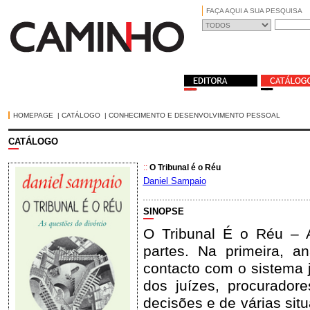
FAÇA AQUI A SUA PESQUISA
HOMEPAGE
|
CATÁLOGO
|
CONHECIMENTO E DESENVOLVIMENTO PESSOAL
CATÁLOGO
::
O Tribunal é o Réu
Daniel Sampaio
SINOPSE
O Tribunal É o Réu – A
partes. Na primeira, 
contacto com o sistema j
dos juízes, procurador
decisões e de várias sit