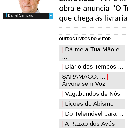
obra e anuncia “O T
Daniel Sampaio
que chega às livrar
OUTROS LIVROS DO AUTOR
|
Dá-me a Tua Mão e
...
|
Diário dos Tempos ...
SARAMAGO, ...
|
Árvore sem Voz
|
Vagabundos de Nós
|
Lições do Abismo
|
Do Telemóvel para ...
|
A Razão dos Avós