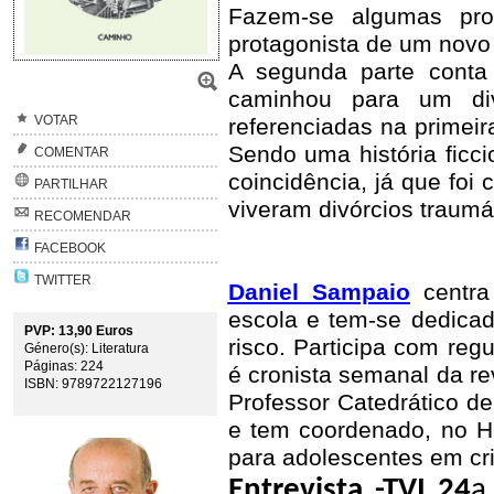
Fazem-se algumas pro
protagonista de um novo 
A segunda parte conta
caminhou para um div
VOTAR
referenciadas na primeir
Sendo uma história ficc
COMENTAR
coincidência, já que foi 
PARTILHAR
viveram divórcios traumá
RECOMENDAR
FACEBOOK
TWITTER
Daniel Sampaio
centra
escola e tem-se dedicad
PVP: 13,90 Euros
risco. Participa com reg
Género(s): Literatura
Páginas: 224
é cronista semanal da re
ISBN: 9789722127196
Professor Catedrático d
e tem coordenado, no Ho
para adolescentes em cri
Entrevista -TVI 24
a