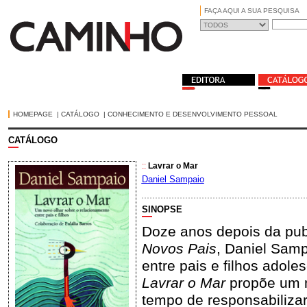
FAÇA AQUI A SUA PESQUISA
HOMEPAGE
|
CATÁLOGO
|
CONHECIMENTO E DESENVOLVIMENTO PESSOAL
CATÁLOGO
::
Lavrar o Mar
Daniel Sampaio
SINOPSE
Doze anos depois da pub
Novos Pais
, Daniel Samp
entre pais e filhos adole
Lavrar o Mar
propõe um no
tempo de responsabiliza