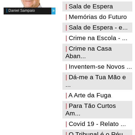
|
Sala de Espera
Daniel Sampaio
|
Memórias do Futuro
|
Sala de Espera - e...
|
Crime na Escola - ...
|
Crime na Casa
Aban...
|
Inventem-se Novos ...
|
Dá-me a Tua Mão e
...
|
A Arte da Fuga
|
Para Tão Curtos
Am...
|
Covid 19 - Relato ...
|
O Tribunal é o Réu...