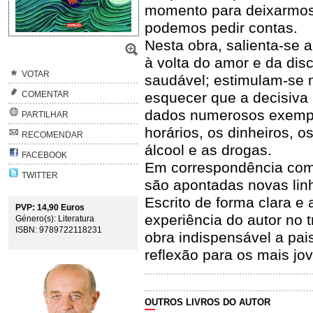
momento para deixarmos 
podemos pedir contas.
Nesta obra, salienta-se 
à volta do amor e da dis
VOTAR
saudável; estimulam-se n
esquecer que a decisiva 
COMENTAR
dados numerosos exemplo
PARTILHAR
horários, os dinheiros, o
RECOMENDAR
álcool e as drogas.
FACEBOOK
Em correspondência com E
TWITTER
são apontadas novas lin
Escrito de forma clara 
PVP: 14,90 Euros
experiência do autor no 
Género(s): Literatura
ISBN: 9789722118231
obra indispensável a pa
reflexão para os mais jo
OUTROS LIVROS DO AUTOR