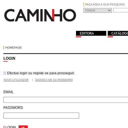
FAÇA AQUI A SUA PESQUISA
HOMEPAGE
LOGIN
::
Efectue login ou registe-se para prosseguir.
NOVO UTILIZADOR
ESQUECI-ME DA PASSWORD
EMAIL
PASSWORD
|
LOGIN