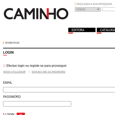
FAÇA AQUI A SUA PESQUISA
HOMEPAGE
LOGIN
::
Efectue login ou registe-se para prosseguir.
NOVO UTILIZADOR
ESQUECI-ME DA PASSWORD
EMAIL
PASSWORD
|
LOGIN