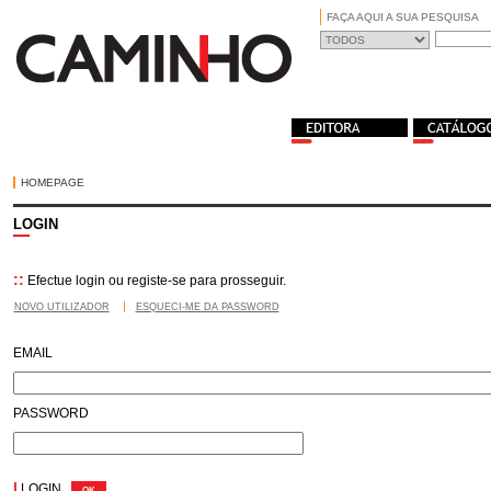
FAÇA AQUI A SUA PESQUISA
HOMEPAGE
LOGIN
::
Efectue login ou registe-se para prosseguir.
NOVO UTILIZADOR
ESQUECI-ME DA PASSWORD
EMAIL
PASSWORD
|
LOGIN