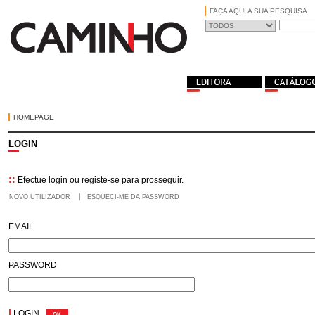
FAÇA AQUI A SUA PESQUISA
HOMEPAGE
LOGIN
::
Efectue login ou registe-se para prosseguir.
NOVO UTILIZADOR
ESQUECI-ME DA PASSWORD
EMAIL
PASSWORD
|
LOGIN