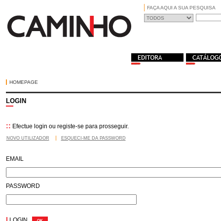
FAÇA AQUI A SUA PESQUISA
HOMEPAGE
LOGIN
::
Efectue login ou registe-se para prosseguir.
NOVO UTILIZADOR
ESQUECI-ME DA PASSWORD
EMAIL
PASSWORD
|
LOGIN