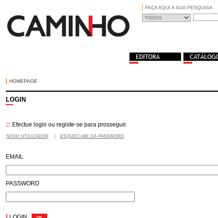
FAÇA AQUI A SUA PESQUISA
HOMEPAGE
LOGIN
::
Efectue login ou registe-se para prosseguir.
NOVO UTILIZADOR
ESQUECI-ME DA PASSWORD
EMAIL
PASSWORD
|
LOGIN