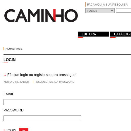
FAÇA AQUI A SUA PESQUISA
HOMEPAGE
LOGIN
::
Efectue login ou registe-se para prosseguir.
NOVO UTILIZADOR
ESQUECI-ME DA PASSWORD
EMAIL
PASSWORD
|
LOGIN