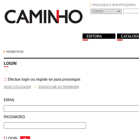
FAÇA AQUI A SUA PESQUISA
HOMEPAGE
LOGIN
::
Efectue login ou registe-se para prosseguir.
NOVO UTILIZADOR
ESQUECI-ME DA PASSWORD
EMAIL
PASSWORD
|
LOGIN