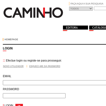
FAÇA AQUI A SUA PESQUISA
HOMEPAGE
LOGIN
::
Efectue login ou registe-se para prosseguir.
NOVO UTILIZADOR
ESQUECI-ME DA PASSWORD
EMAIL
PASSWORD
|
LOGIN