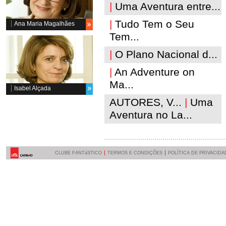
|
Uma Aventura entre...
|
Tudo Tem o Seu
Ana Maria Magalhães
Tem...
|
O Plano Nacional d...
|
An Adventure on
Ma...
Isabel Alçada
AUTORES, V...
|
Uma
Aventura no La...
CLUBE FANTáSTICO
TERMOS E CONDIÇÕES
POLÍTICA DE PRIVACIDA