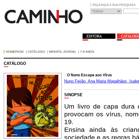
FAÇA AQUI A SUA PESQUISA
HOMEPAGE
|
CATÁLOGO
|
INFANTIL-JUVENIL
|
7-9 ANOS
CATÁLOGO
::
O Nuno Escapa aos Vírus
Nuno Feijão
,
Ana Maria Magalhães
,
Isabe
SINOPSE
Um livro de capa dura 
provocam os vírus, nom
19.
Ensina ainda às cria
sociedade e as regras bá