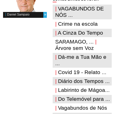
|
VAGABUNDOS DE
NÓS ...
Daniel Sampaio
|
Crime na escola
|
A Cinza Do Tempo
SARAMAGO, ...
|
Árvore sem Voz
|
Dá-me a Tua Mão e
...
|
Covid 19 - Relato ...
|
Diário dos Tempos ...
|
Labirinto de Mágoa...
|
Do Telemóvel para ...
|
Vagabundos de Nós