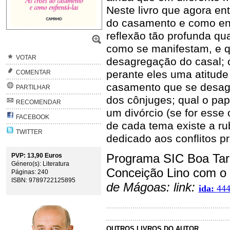
Neste livro que agora ent
do casamento e como enf
reflexão tão profunda qu
como se manifestam, e q
VOTAR
desagregação do casal; 
perante eles uma atitude 
COMENTAR
casamento que se desagr
PARTILHAR
dos cônjuges; qual o pap
RECOMENDAR
um divórcio (se for esse
FACEBOOK
de cada tema existe a ru
TWITTER
dedicado aos conflitos pr
Programa SIC Boa Tard
PVP: 13,90 Euros
Género(s): Literatura
Conceição Lino com o 
Páginas: 240
ISBN: 9789722125895
de Mágoas: link:
ida:
44
OUTROS LIVROS DO AUTOR