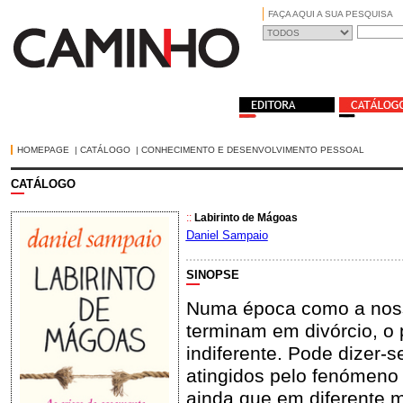
FAÇA AQUI A SUA PESQUISA
HOMEPAGE
|
CATÁLOGO
|
CONHECIMENTO E DESENVOLVIMENTO PESSOAL
CATÁLOGO
::
Labirinto de Mágoas
Daniel Sampaio
SINOPSE
Numa época como a noss
terminam em divórcio, o 
indiferente. Pode dizer-
atingidos pelo fenómeno
ainda que em diferente m