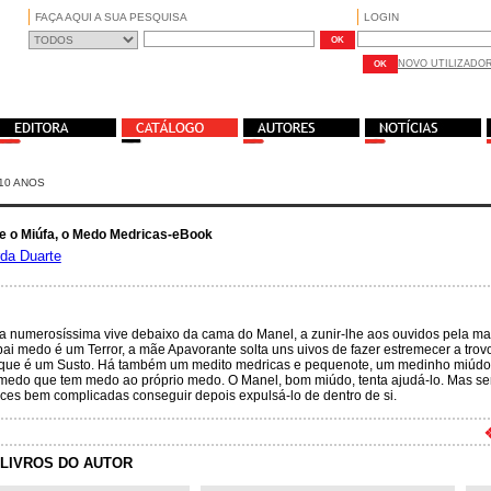
FAÇA AQUI A SUA PESQUISA
LOGIN
NOVO UTILIZADO
10 ANOS
e o Miúfa, o Medo Medricas-eBook
rda Duarte
a numerosíssima vive debaixo da cama do Manel, a zunir-lhe aos ouvidos pela mad
ai medo é um Terror, a mãe Apavorante solta uns uivos de fazer estremecer a trov
 que é um Susto. Há também um medito medricas e pequenote, um medinho miúdo
medo que tem medo ao próprio medo. O Manel, bom miúdo, tenta ajudá-lo. Mas se
ces bem complicadas conseguir depois expulsá-lo de dentro de si.
LIVROS DO AUTOR