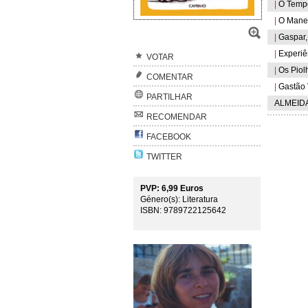
|
O Tempo 
|
O Manel 
|
Gaspar, 
|
Experiên
VOTAR
|
Os Piolh
COMENTAR
|
Gastão 
PARTILHAR
ALMEIDA,
RECOMENDAR
FACEBOOK
TWITTER
PVP: 6,99 Euros
Género(s): Literatura
ISBN: 9789722125642