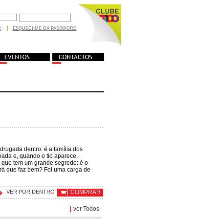
R
ESQUECI-ME DA PASSWORD
rugada dentro: é a família dos
oada e, quando o tio aparece,
 que tem um grande segredo: é o
rá que faz bem? Foi uma carga de
VER POR DENTRO
COMPRAR
|
ver Todos