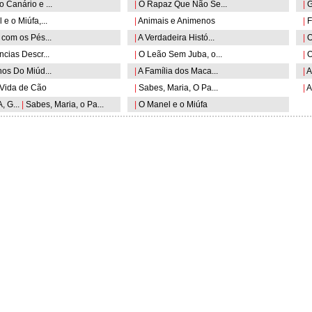
Canário e ...
|
O Rapaz Que Não Se...
|
G
e o Miúfa,...
|
Animais e Animenos
|
F
com os Pés...
|
A Verdadeira Histó...
|
O
cias Descr...
|
O Leão Sem Juba, o...
|
O
os Do Miúd...
|
A Família dos Maca...
|
A
Vida de Cão
|
Sabes, Maria, O Pa...
|
A
 G...
|
Sabes, Maria, o Pa...
|
O Manel e o Miúfa