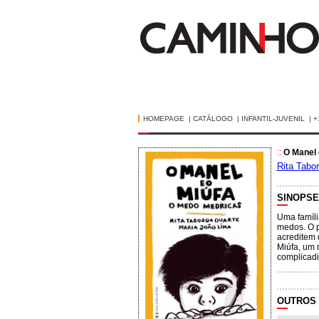
HOMEPAGE
|
CATÁLOGO
|
INFANTIL-JUVENIL
|
+
::
O Manel 
Rita Tabo
SINOPSE
Uma famíli
medos. O p
acreditem
Miúfa, um 
complicadi
OUTROS 